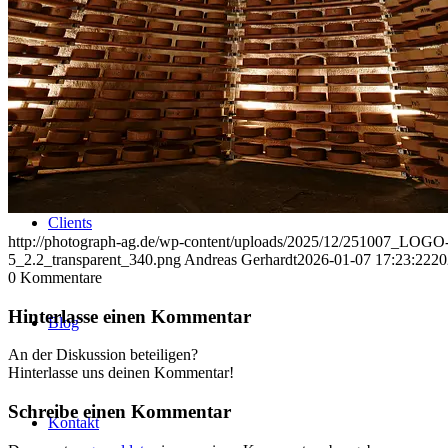
Uniques
Projects
Clients
http://photograph-ag.de/wp-content/uploads/2025/12/251007_LOGO-
5_2.2_transparent_340.png
Andreas Gerhardt
2026-01-07 17:23:22
20
0
Kommentare
Hinterlasse einen Kommentar
Blog
An der Diskussion beteiligen?
Hinterlasse uns deinen Kommentar!
Schreibe einen Kommentar
Kontakt