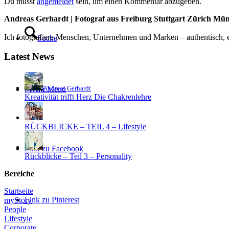
Du musst
angemeldet
sein, um einen Kommentar abzugeben.
Andreas Gerhardt | Fotograf aus Freiburg Stuttgart Zürich Mü
Ich fotografiere Menschen, Unternehmen und Marken – authentisch, em
Suche
Latest News
Andreas Gerhardt
Menü
Menü
Kreativität trifft Herz Die Chakrenlehre
RÜCKBLICKE – TEIL 4 – Lifestyle
Link zu Facebook
Rückblicke – Teil 3 – Personality
Bereiche
Startseite
Link zu Pinterest
myStory
People
Lifestyle
Corporate