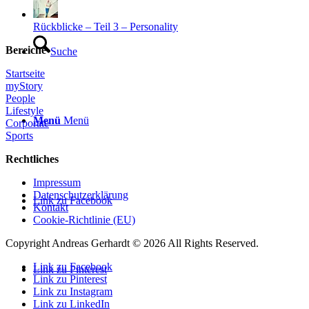
Rückblicke – Teil 3 – Personality
Bereiche
Suche
Startseite
myStory
People
Lifestyle
Menü
Menü
Corporate
Sports
Rechtliches
Impressum
Datenschutzerklärung
Link zu Facebook
Kontakt
Cookie-Richtlinie (EU)
Copyright Andreas Gerhardt ©
2026 All Rights Reserved.
Link zu Facebook
Link zu Pinterest
Link zu Pinterest
Link zu Instagram
Link zu LinkedIn