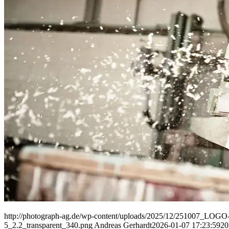
People
Lifestyle
Corporate
Sports
http://photograph-ag.de/wp-content/uploads/2025/12/251007_LOGO-
5_2.2_transparent_340.png
Andreas Gerhardt
2026-01-07 17:23:59
20