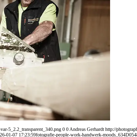
var-5_2.2_transparent_340.png
0
0
Andreas Gerhardt
http://photogr
26-01-07 17:23:59
fotografie-people-work-handwerk-moods_634D054