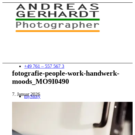
+49 761 – 557 567 3
fotografie-people-work-handwerk-
moods_MO9I0490
7. Januar 2026
myStory
Portfolio