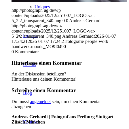
Uniques
http://photograph-ag.de/wp-
content/uploads/2025/12/251007_LOGO-var-
5_2.2_transparent_340.png
0
0
Andreas Gerhardt
http://photograph-ag.de/wp-
content/uploads/2025/12/251007_LOGO-var-
Projects
5_2.2_transparent_340.png
Andreas Gerhardt
2026-01-07
17:24:21
2026-01-07 17:24:21
fotografie-people-work-
handwerk-moods_MO9I0490
0
Kommentare
Hinterlasse einen Kommentar
Clients
An der Diskussion beteiligen?
Hinterlasse uns deinen Kommentar!
Schreibe einen Kommentar
Blog
Du musst
angemeldet
sein, um einen Kommentar
abzugeben.
Andreas Gerhardt | Fotograf aus Freiburg Stuttgart
Zürich München
Kontakt