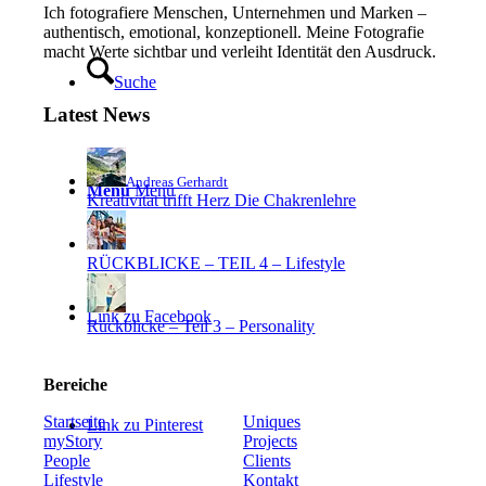
Ich fotografiere Menschen, Unternehmen und Marken –
authentisch, emotional, konzeptionell. Meine Fotografie
macht Werte sichtbar und verleiht Identität den Ausdruck.
Suche
Latest News
Andreas Gerhardt
Menü
Menü
Kreativität trifft Herz Die Chakrenlehre
RÜCKBLICKE – TEIL 4 – Lifestyle
Link zu Facebook
Rückblicke – Teil 3 – Personality
Bereiche
Startseite
Uniques
Link zu Pinterest
myStory
Projects
People
Clients
Lifestyle
Kontakt