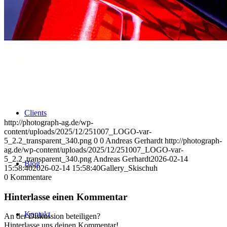
Uniques
Projects
Clients
http://photograph-ag.de/wp-
content/uploads/2025/12/251007_LOGO-var-
5_2.2_transparent_340.png
0
0
Andreas Gerhardt
http://photograph-
ag.de/wp-content/uploads/2025/12/251007_LOGO-var-
5_2.2_transparent_340.png
Andreas Gerhardt
2026-02-14
Blog
15:58:40
2026-02-14 15:58:40
Gallery_Skischuh
0
Kommentare
Hinterlasse einen Kommentar
Kontakt
An der Diskussion beteiligen?
Hinterlasse uns deinen Kommentar!