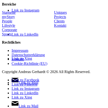
Bereiche
Link zu Instagram
Startseite
Uniques
myStory
Projects
People
Clients
Lifestyle
Kontakt
Corporate
Sports
Link zu LinkedIn
Rechtliches
Impressum
Datenschutzerklärung
Link zu Xing
Kontakt
Cookie-Richtlinie (EU)
Copyright Andreas Gerhardt ©
2026 All Rights Reserved.
Link zu Facebook
Link zu Mail
Link zu Pinterest
Link zu Instagram
Link zu LinkedIn
Link zu Xing
Link zu Mail