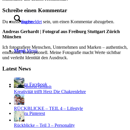
Schreibe einen Kommentar
Du musst
angemeldet
sein, um einen Kommentar abzugeben.
Suche
Andreas Gerhardt | Fotograf aus Freiburg Stuttgart Zürich
München
Ich fotografiere Menschen, Unternehmen und Marken – authentisch,
Menü
Menü
emotional, konzeptionell. Meine Fotografie macht Werte sichtbar
und verleiht Identität den Ausdruck.
Latest News
Link zu Facebook
Andreas Gerhardt
Kreativität trifft Herz Die Chakrenlehre
RÜCKBLICKE – TEIL 4 – Lifestyle
Link zu Pinterest
Rückblicke – Teil 3 – Personality