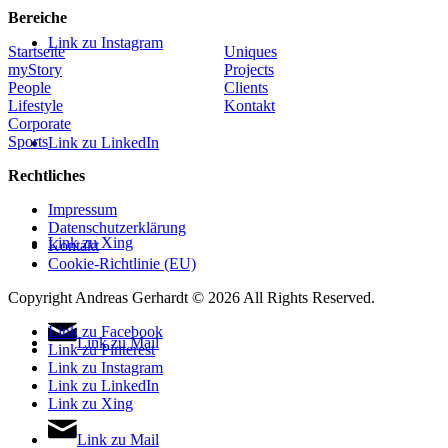
Bereiche
Link zu Instagram
Startseite
Uniques
myStory
Projects
People
Clients
Lifestyle
Kontakt
Corporate
Sports
Link zu LinkedIn
Rechtliches
Impressum
Datenschutzerklärung
Link zu Xing
Kontakt
Cookie-Richtlinie (EU)
Copyright Andreas Gerhardt ©
2026 All Rights Reserved.
Link zu Facebook
Link zu Mail
Link zu Pinterest
Link zu Instagram
Link zu LinkedIn
Link zu Xing
Link zu Mail