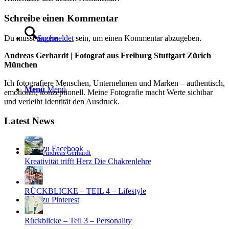
Schreibe einen Kommentar
Du musst
angemeldet
sein, um einen Kommentar abzugeben.
Suche
Andreas Gerhardt | Fotograf aus Freiburg Stuttgart Zürich
München
Ich fotografiere Menschen, Unternehmen und Marken – authentisch,
Menü
Menü
emotional, konzeptionell. Meine Fotografie macht Werte sichtbar
und verleiht Identität den Ausdruck.
Latest News
Link zu Facebook
Andreas Gerhardt
Kreativität trifft Herz Die Chakrenlehre
RÜCKBLICKE – TEIL 4 – Lifestyle
Link zu Pinterest
Rückblicke – Teil 3 – Personality