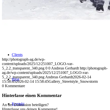
Uniques
Projects
Clients
http://photograph-ag.de/wp-
content/uploads/2025/12/251007_LOGO-var-
5_2.2_transparent_340.png
0
0
Andreas Gerhardt
http://photograph-
ag.de/wp-content/uploads/2025/12/251007_LOGO-var-
5_2.2_transparent_340.png
Andreas Gerhardt
2026-02-14
Blog
15:58:45
2026-02-14 15:58:45
Gallery_Streetstyle_Snowstorm
0
Kommentare
Hinterlasse einen Kommentar
Kontakt
An der Diskussion beteiligen?
Hinterlasse uns deinen Kommentar!