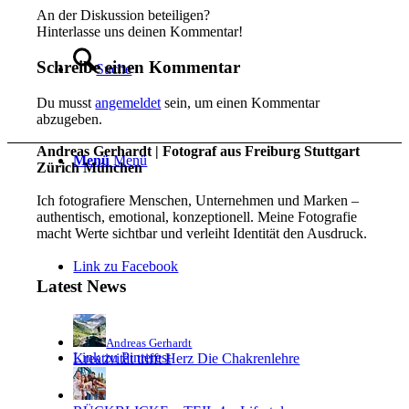
An der Diskussion beteiligen?
Hinterlasse uns deinen Kommentar!
Schreibe einen Kommentar
Suche
Du musst
angemeldet
sein, um einen Kommentar
abzugeben.
Andreas Gerhardt | Fotograf aus Freiburg Stuttgart
Menü
Menü
Zürich München
Ich fotografiere Menschen, Unternehmen und Marken –
authentisch, emotional, konzeptionell. Meine Fotografie
macht Werte sichtbar und verleiht Identität den Ausdruck.
Link zu Facebook
Latest News
Andreas Gerhardt
Link zu Pinterest
Kreativität trifft Herz Die Chakrenlehre