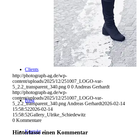
Uniques
Projects
Clients
http://photograph-ag.de/wp-
content/uploads/2025/12/251007_LOGO-var-
5_2.2_transparent_340.png
0
0
Andreas Gerhardt
http://photograph-ag.de/wp-
content/uploads/2025/12/251007_LOGO-var-
Blog
5_2.2_transparent_340.png
Andreas Gerhardt
2026-02-14
15:58:52
2026-02-14
15:58:52
Gallery_Ulrike_Schiedewitz
0
Kommentare
Kontakt
Hinterlasse einen Kommentar