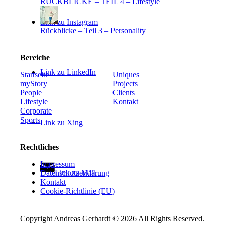
RÜCKBLICKE – TEIL 4 – Lifestyle
Link zu Instagram
Rückblicke – Teil 3 – Personality
Bereiche
Link zu LinkedIn
Startseite
Uniques
myStory
Projects
People
Clients
Lifestyle
Kontakt
Corporate
Sports
Link zu Xing
Rechtliches
Impressum
Link zu Mail
Datenschutzerklärung
Kontakt
Cookie-Richtlinie (EU)
Copyright Andreas Gerhardt ©
2026 All Rights Reserved.