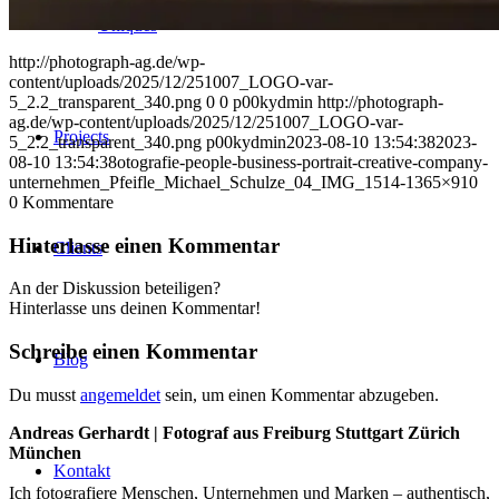
Uniques
http://photograph-ag.de/wp-
content/uploads/2025/12/251007_LOGO-var-
5_2.2_transparent_340.png
0
0
p00kydmin
http://photograph-
ag.de/wp-content/uploads/2025/12/251007_LOGO-var-
Projects
5_2.2_transparent_340.png
p00kydmin
2023-08-10 13:54:38
2023-
08-10 13:54:38
otografie-people-business-portrait-creative-company-
unternehmen_Pfeifle_Michael_Schulze_04_IMG_1514-1365×910
0
Kommentare
Hinterlasse einen Kommentar
Clients
An der Diskussion beteiligen?
Hinterlasse uns deinen Kommentar!
Schreibe einen Kommentar
Blog
Du musst
angemeldet
sein, um einen Kommentar abzugeben.
Andreas Gerhardt | Fotograf aus Freiburg Stuttgart Zürich
München
Kontakt
Ich fotografiere Menschen, Unternehmen und Marken – authentisch,