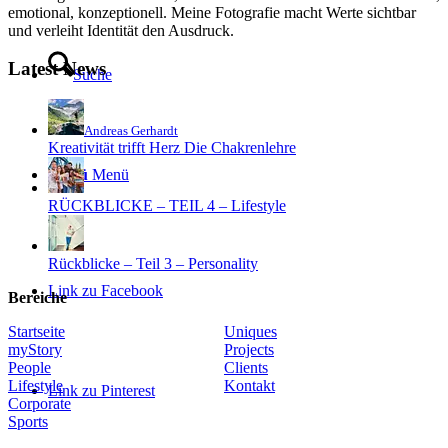
emotional, konzeptionell. Meine Fotografie macht Werte sichtbar
und verleiht Identität den Ausdruck.
Latest News
Suche
Andreas Gerhardt
Kreativität trifft Herz Die Chakrenlehre
Menü
Menü
RÜCKBLICKE – TEIL 4 – Lifestyle
Rückblicke – Teil 3 – Personality
Link zu Facebook
Bereiche
Startseite
Uniques
myStory
Projects
People
Clients
Lifestyle
Kontakt
Link zu Pinterest
Corporate
Sports