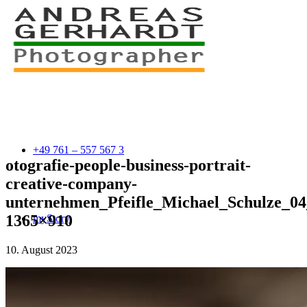
+49 761 – 557 567 3
otografie-people-business-portrait-
creative-company-
unternehmen_Pfeifle_Michael_Schulze_0
1365×910
myStory
10. August 2023
Portfolio