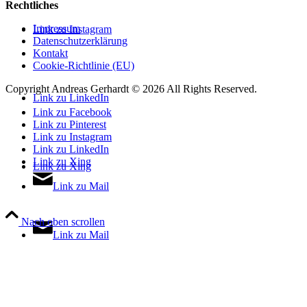
Rechtliches
Impressum
Link zu Instagram
Datenschutzerklärung
Kontakt
Cookie-Richtlinie (EU)
Copyright Andreas Gerhardt ©
2026 All Rights Reserved.
Link zu LinkedIn
Link zu Facebook
Link zu Pinterest
Link zu Instagram
Link zu LinkedIn
Link zu Xing
Link zu Xing
Link zu Mail
Nach oben scrollen
Link zu Mail