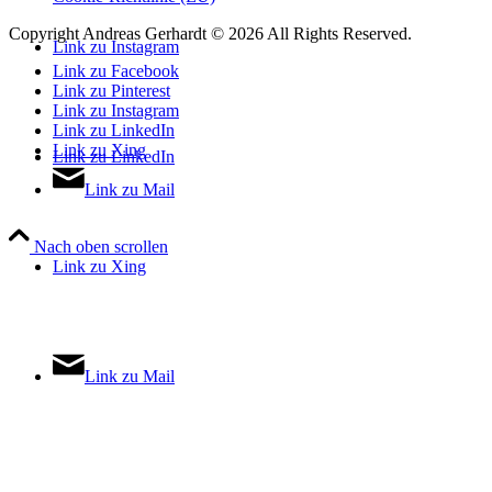
Copyright Andreas Gerhardt ©
2026 All Rights Reserved.
Link zu Instagram
Link zu Facebook
Link zu Pinterest
Link zu Instagram
Link zu LinkedIn
Link zu Xing
Link zu LinkedIn
Link zu Mail
Nach oben scrollen
Link zu Xing
Link zu Mail