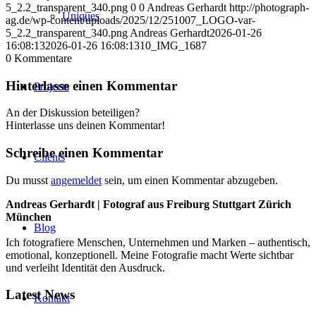
5_2.2_transparent_340.png
0
0
Andreas Gerhardt
http://photograph-
Uniques
ag.de/wp-content/uploads/2025/12/251007_LOGO-var-
5_2.2_transparent_340.png
Andreas Gerhardt
2026-01-26
16:08:13
2026-01-26 16:08:13
10_IMG_1687
0
Kommentare
Hinterlasse einen Kommentar
Projects
An der Diskussion beteiligen?
Hinterlasse uns deinen Kommentar!
Schreibe einen Kommentar
Clients
Du musst
angemeldet
sein, um einen Kommentar abzugeben.
Andreas Gerhardt | Fotograf aus Freiburg Stuttgart Zürich
München
Blog
Ich fotografiere Menschen, Unternehmen und Marken – authentisch,
emotional, konzeptionell. Meine Fotografie macht Werte sichtbar
und verleiht Identität den Ausdruck.
Latest News
Kontakt