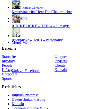
Andreas Gerhardt
Kreativität trifft Herz Die Chakrenlehre
Suche
RÜCKBLICKE – TEIL 4 – Lifestyle
Rückblicke – Teil 3 – Personality
Menü
Menü
Bereiche
Startseite
Uniques
myStory
Projects
People
Clients
Lifestyle
Kontakt
Link zu Facebook
Corporate
Sports
Rechtliches
Link zu Pinterest
Impressum
Datenschutzerklärung
Kontakt
Cookie-Richtlinie (EU)