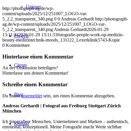
Uniques
http://photograph-ag.de/wp-
content/uploads/2025/12/251007_LOGO-var-
5_2.2_transparent_340.png
0
0
Andreas Gerhardt
http://photograph-
ag.de/wp-content/uploads/2025/12/251007_LOGO-var-
5_2.2_transparent_340.png
Andreas Gerhardt
2026-01-29
13:11:33
2026-01-29 13:11:33
fotografie-people-work-op-medizin-
Projects
beauty-medizintechnik-moods_131122_Lexerklinik5743-Kopie
0
Kommentare
Hinterlasse einen Kommentar
Clients
An der Diskussion beteiligen?
Hinterlasse uns deinen Kommentar!
Schreibe einen Kommentar
Blog
Du musst
angemeldet
sein, um einen Kommentar abzugeben.
Andreas Gerhardt | Fotograf aus Freiburg Stuttgart Zürich
München
Ich fotografiere Menschen, Unternehmen und Marken – authentisch,
Kontakt
emotional, konzeptionell. Meine Fotografie macht Werte sichtbar