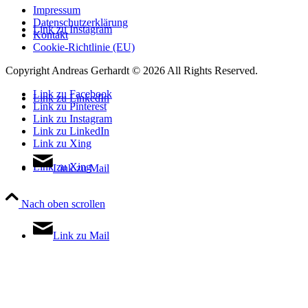
Impressum
Datenschutzerklärung
Link zu Instagram
Kontakt
Cookie-Richtlinie (EU)
Copyright Andreas Gerhardt ©
2026 All Rights Reserved.
Link zu Facebook
Link zu LinkedIn
Link zu Pinterest
Link zu Instagram
Link zu LinkedIn
Link zu Xing
Link zu Xing
Link zu Mail
Nach oben scrollen
Link zu Mail