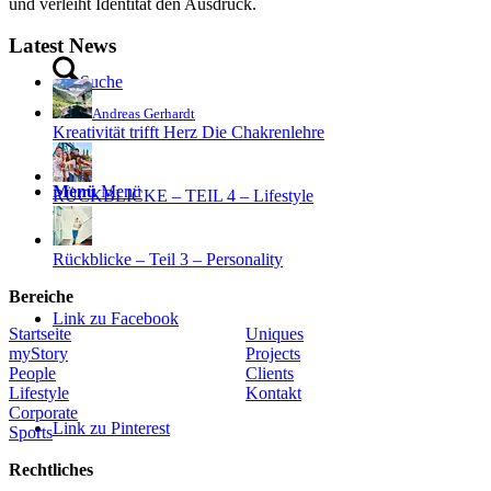
und verleiht Identität den Ausdruck.
Latest News
Suche
Andreas Gerhardt
Kreativität trifft Herz Die Chakrenlehre
Menü
Menü
RÜCKBLICKE – TEIL 4 – Lifestyle
Rückblicke – Teil 3 – Personality
Bereiche
Link zu Facebook
Startseite
Uniques
myStory
Projects
People
Clients
Lifestyle
Kontakt
Corporate
Link zu Pinterest
Sports
Rechtliches