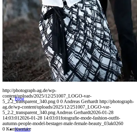
Uniques
Projects
Clients
http://photograph-ag.de/wp-
content/uploads/2025/12/251007_LOGO-var-
Blog
5_2.2_transparent_340.png
0
0
Andreas Gerhardt
http://photograph-
ag.de/wp-content/uploads/2025/12/251007_LOGO-var-
5_2.2_transparent_340.png
Andreas Gerhardt
2026-01-28
14:03:01
2026-01-28 14:03:01
fotografie-mode-fashion-outfit-
autumn-people-model-bestager-male-female-beauty_03ak0260
0
Kommentare
Kontakt