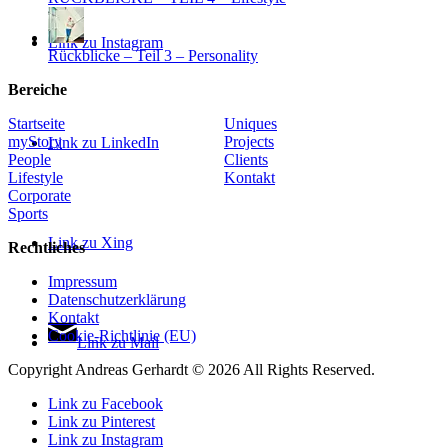
Link zu Instagram
Rückblicke – Teil 3 – Personality
Bereiche
Startseite
Uniques
myStory
Projects
Link zu LinkedIn
People
Clients
Lifestyle
Kontakt
Corporate
Sports
Link zu Xing
Rechtliches
Impressum
Datenschutzerklärung
Kontakt
Cookie-Richtlinie (EU)
Link zu Mail
Copyright Andreas Gerhardt ©
2026 All Rights Reserved.
Link zu Facebook
Link zu Pinterest
Link zu Instagram