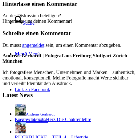
Hinterlasse einen Kommentar
An der Diskussion beteiligen?
Hinterlasse uns deinen Kommentar!
Suche
Schreibe einen Kommentar
Du musst
angemeldet
sein, um einen Kommentar abzugeben.
Menü
Menü
Andreas Gerhardt | Fotograf aus Freiburg Stuttgart Zürich
München
Ich fotografiere Menschen, Unternehmen und Marken – authentisch,
emotional, konzeptionell. Meine Fotografie macht Werte sichtbar
und verleiht Identität den Ausdruck.
Link zu Facebook
Latest News
Andreas Gerhardt
Kreativität trifft Herz Die Chakrenlehre
Link zu Pinterest
RÜCKBLICKE – TEIL 4 – Lifestyle