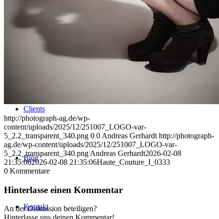
Uniques
Projects
Clients
http://photograph-ag.de/wp-
content/uploads/2025/12/251007_LOGO-var-
5_2.2_transparent_340.png
0
0
Andreas Gerhardt
http://photograph-
ag.de/wp-content/uploads/2025/12/251007_LOGO-var-
5_2.2_transparent_340.png
Andreas Gerhardt
2026-02-08
Blog
21:35:06
2026-02-08 21:35:06
Haute_Couture_I_0333
0
Kommentare
Hinterlasse einen Kommentar
Kontakt
An der Diskussion beteiligen?
Hinterlasse uns deinen Kommentar!