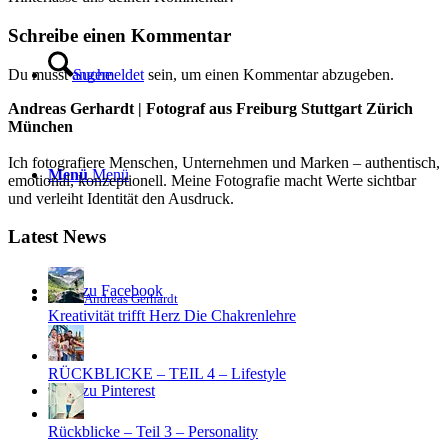
Schreibe einen Kommentar
Du musst
angemeldet
sein, um einen Kommentar abzugeben.
Suche
Andreas Gerhardt | Fotograf aus Freiburg Stuttgart Zürich
München
Ich fotografiere Menschen, Unternehmen und Marken – authentisch,
Menü
Menü
emotional, konzeptionell. Meine Fotografie macht Werte sichtbar
und verleiht Identität den Ausdruck.
Latest News
Link zu Facebook
Andreas Gerhardt
Kreativität trifft Herz Die Chakrenlehre
RÜCKBLICKE – TEIL 4 – Lifestyle
Link zu Pinterest
Rückblicke – Teil 3 – Personality