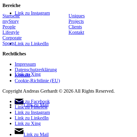
Bereiche
Link zu Instagram
Startseite
Uniques
myStory
Projects
People
Clients
Lifestyle
Kontakt
Corporate
Sports
Link zu LinkedIn
Rechtliches
Impressum
Datenschutzerklärung
Link zu Xing
Kontakt
Cookie-Richtlinie (EU)
Copyright Andreas Gerhardt ©
2026 All Rights Reserved.
Link zu Facebook
Link zu Mail
Link zu Pinterest
Link zu Instagram
Link zu LinkedIn
Link zu Xing
Link zu Mail