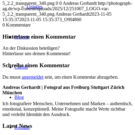
5_2.2_transparent_340.png
0
0
Andreas Gerhardt
http://photograph-
Uniques
ag.de/wp-content/uploads/2025/12/251007_LOGO-var-
5_2.2_transparent_340.png
Andreas Gerhardt
2023-11-05
15:35:37
2023-11-05 15:35:37
3_O9I4860
0
Kommentare
Hinterlasse einen Kommentar
Projects
An der Diskussion beteiligen?
Hinterlasse uns deinen Kommentar!
Schreibe einen Kommentar
Clients
Du musst
angemeldet
sein, um einen Kommentar abzugeben.
Andreas Gerhardt | Fotograf aus Freiburg Stuttgart Zürich
München
Blog
Ich fotografiere Menschen, Unternehmen und Marken – authentisch,
emotional, konzeptionell. Meine Fotografie macht Werte sichtbar
und verleiht Identität den Ausdruck.
Latest News
Kontakt