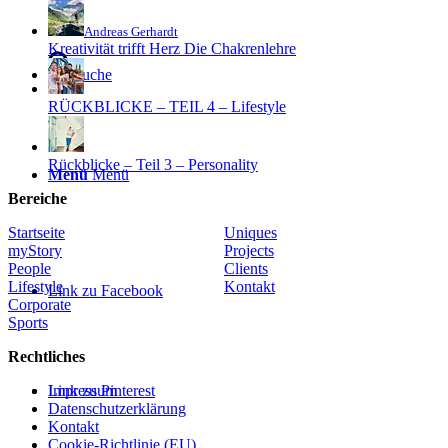
Andreas Gerhardt
Kreativität trifft Herz Die Chakrenlehre
Suche
RÜCKBLICKE – TEIL 4 – Lifestyle
Rückblicke – Teil 3 – Personality
Menü
Menü
Bereiche
Startseite
Uniques
myStory
Projects
People
Clients
Lifestyle
Kontakt
Link zu Facebook
Corporate
Sports
Rechtliches
Link zu Pinterest
Impressum
Datenschutzerklärung
Kontakt
Cookie-Richtlinie (EU)