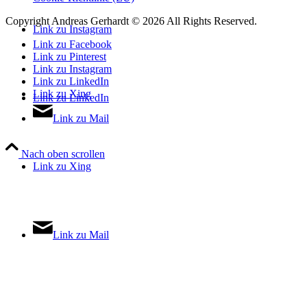
Copyright Andreas Gerhardt ©
2026 All Rights Reserved.
Link zu Instagram
Link zu Facebook
Link zu Pinterest
Link zu Instagram
Link zu LinkedIn
Link zu Xing
Link zu LinkedIn
Link zu Mail
Nach oben scrollen
Link zu Xing
Link zu Mail