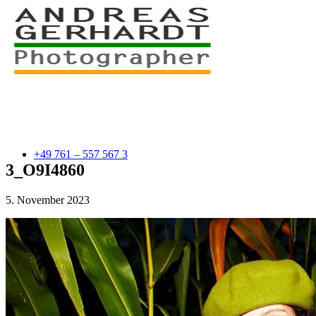
+49 761 – 557 567 3
3_O9I4860
5. November 2023
myStory
Portfolio