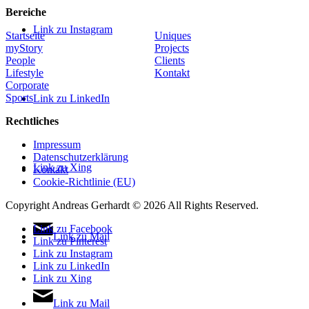
Bereiche
Link zu Instagram
Startseite
Uniques
myStory
Projects
People
Clients
Lifestyle
Kontakt
Corporate
Sports
Link zu LinkedIn
Rechtliches
Impressum
Datenschutzerklärung
Link zu Xing
Kontakt
Cookie-Richtlinie (EU)
Copyright Andreas Gerhardt ©
2026 All Rights Reserved.
Link zu Facebook
Link zu Mail
Link zu Pinterest
Link zu Instagram
Link zu LinkedIn
Link zu Xing
Link zu Mail