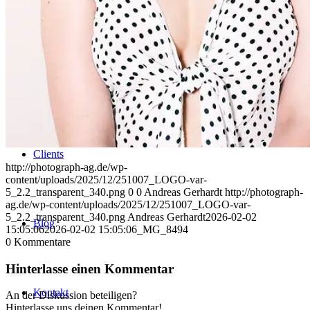
Uniques
Projects
Clients
http://photograph-ag.de/wp-
content/uploads/2025/12/251007_LOGO-var-
5_2.2_transparent_340.png
0
0
Andreas Gerhardt
http://photograph-
ag.de/wp-content/uploads/2025/12/251007_LOGO-var-
5_2.2_transparent_340.png
Andreas Gerhardt
2026-02-02
Blog
15:05:06
2026-02-02 15:05:06
_MG_8494
0
Kommentare
Hinterlasse einen Kommentar
Kontakt
An der Diskussion beteiligen?
Hinterlasse uns deinen Kommentar!