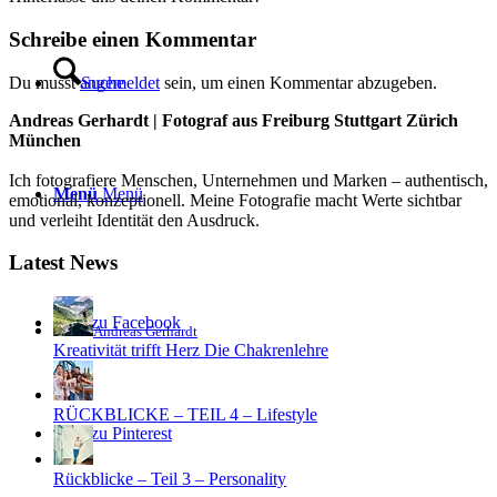
Schreibe einen Kommentar
Du musst
angemeldet
sein, um einen Kommentar abzugeben.
Suche
Andreas Gerhardt | Fotograf aus Freiburg Stuttgart Zürich
München
Ich fotografiere Menschen, Unternehmen und Marken – authentisch,
Menü
Menü
emotional, konzeptionell. Meine Fotografie macht Werte sichtbar
und verleiht Identität den Ausdruck.
Latest News
Link zu Facebook
Andreas Gerhardt
Kreativität trifft Herz Die Chakrenlehre
RÜCKBLICKE – TEIL 4 – Lifestyle
Link zu Pinterest
Rückblicke – Teil 3 – Personality