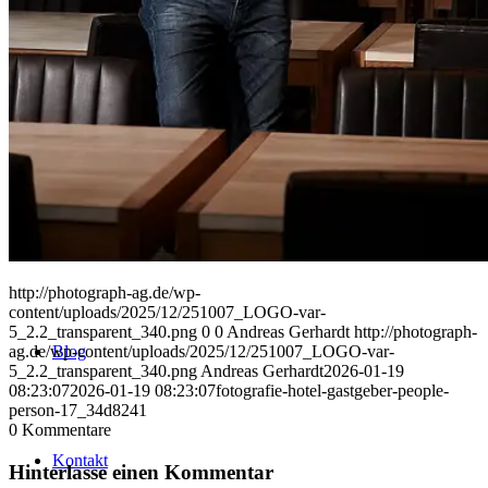
Uniques
Projects
Clients
http://photograph-ag.de/wp-
content/uploads/2025/12/251007_LOGO-var-
5_2.2_transparent_340.png
0
0
Andreas Gerhardt
http://photograph-
ag.de/wp-content/uploads/2025/12/251007_LOGO-var-
Blog
5_2.2_transparent_340.png
Andreas Gerhardt
2026-01-19
08:23:07
2026-01-19 08:23:07
fotografie-hotel-gastgeber-people-
person-17_34d8241
0
Kommentare
Kontakt
Hinterlasse einen Kommentar