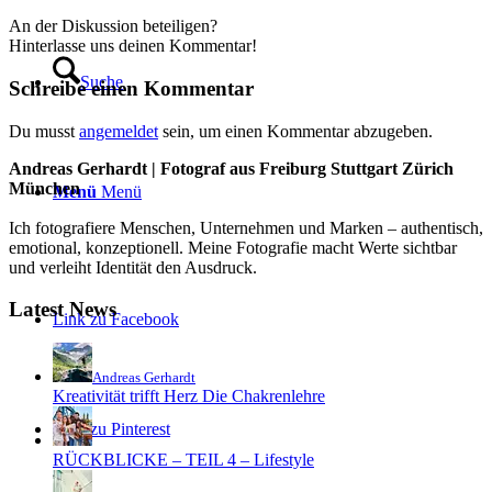
An der Diskussion beteiligen?
Hinterlasse uns deinen Kommentar!
Suche
Schreibe einen Kommentar
Du musst
angemeldet
sein, um einen Kommentar abzugeben.
Andreas Gerhardt | Fotograf aus Freiburg Stuttgart Zürich
München
Menü
Menü
Ich fotografiere Menschen, Unternehmen und Marken – authentisch,
emotional, konzeptionell. Meine Fotografie macht Werte sichtbar
und verleiht Identität den Ausdruck.
Latest News
Link zu Facebook
Andreas Gerhardt
Kreativität trifft Herz Die Chakrenlehre
Link zu Pinterest
RÜCKBLICKE – TEIL 4 – Lifestyle