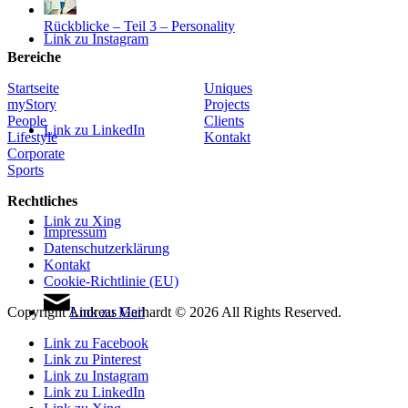
Rückblicke – Teil 3 – Personality
Link zu Instagram
Bereiche
Startseite
Uniques
myStory
Projects
People
Clients
Link zu LinkedIn
Lifestyle
Kontakt
Corporate
Sports
Rechtliches
Link zu Xing
Impressum
Datenschutzerklärung
Kontakt
Cookie-Richtlinie (EU)
Link zu Mail
Copyright Andreas Gerhardt ©
2026 All Rights Reserved.
Link zu Facebook
Link zu Pinterest
Link zu Instagram
Link zu LinkedIn