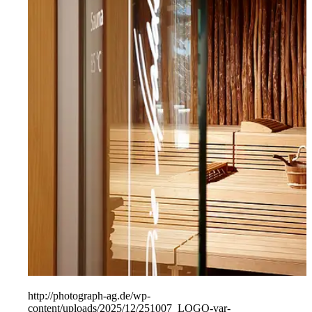
People
Lifestyle
Corporate
Sports
http://photograph-ag.de/wp-
content/uploads/2025/12/251007_LOGO-var-