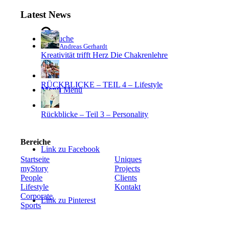
Latest News
Suche
Andreas Gerhardt
Kreativität trifft Herz Die Chakrenlehre
RÜCKBLICKE – TEIL 4 – Lifestyle
Menü
Menü
Rückblicke – Teil 3 – Personality
Bereiche
Link zu Facebook
Startseite
Uniques
myStory
Projects
People
Clients
Lifestyle
Kontakt
Corporate
Link zu Pinterest
Sports