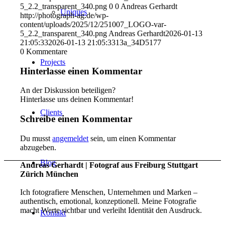
5_2.2_transparent_340.png
0
0
Andreas Gerhardt
Uniques
http://photograph-ag.de/wp-
content/uploads/2025/12/251007_LOGO-var-
5_2.2_transparent_340.png
Andreas Gerhardt
2026-01-13
21:05:33
2026-01-13 21:05:33
13a_34D5177
0
Kommentare
Projects
Hinterlasse einen Kommentar
An der Diskussion beteiligen?
Hinterlasse uns deinen Kommentar!
Clients
Schreibe einen Kommentar
Du musst
angemeldet
sein, um einen Kommentar
abzugeben.
Blog
Andreas Gerhardt | Fotograf aus Freiburg Stuttgart
Zürich München
Ich fotografiere Menschen, Unternehmen und Marken –
authentisch, emotional, konzeptionell. Meine Fotografie
macht Werte sichtbar und verleiht Identität den Ausdruck.
Kontakt