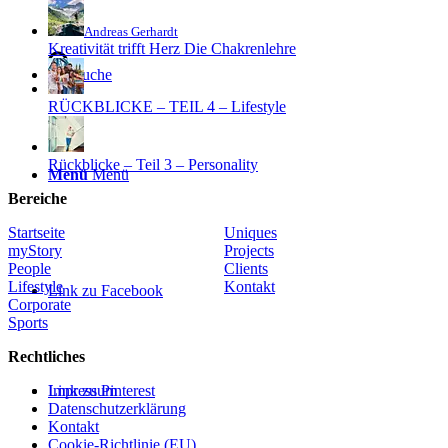
Andreas Gerhardt
Kreativität trifft Herz Die Chakrenlehre
Suche
RÜCKBLICKE – TEIL 4 – Lifestyle
Rückblicke – Teil 3 – Personality
Menü
Menü
Bereiche
Startseite
Uniques
myStory
Projects
People
Clients
Lifestyle
Kontakt
Link zu Facebook
Corporate
Sports
Rechtliches
Link zu Pinterest
Impressum
Datenschutzerklärung
Kontakt
Cookie-Richtlinie (EU)