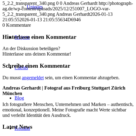
5_2.2_transparent_340.png
0
0
Andreas Gerhardt
http://photograph-
Uniques
ag.de/wp-content/uploads/2025/12/251007_LOGO-var-
5_2.2_transparent_340.png
Andreas Gerhardt
2026-01-13
21:05:55
2026-01-13 21:05:55
634D6946
0
Kommentare
Hinterlasse einen Kommentar
Projects
An der Diskussion beteiligen?
Hinterlasse uns deinen Kommentar!
Schreibe einen Kommentar
Clients
Du musst
angemeldet
sein, um einen Kommentar abzugeben.
Andreas Gerhardt | Fotograf aus Freiburg Stuttgart Zürich
München
Blog
Ich fotografiere Menschen, Unternehmen und Marken – authentisch,
emotional, konzeptionell. Meine Fotografie macht Werte sichtbar
und verleiht Identität den Ausdruck.
Latest News
Kontakt