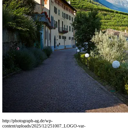
People
Lifestyle
Corporate
Sports
http://photograph-ag.de/wp-
content/uploads/2025/12/251007_LOGO-var-