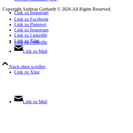
Copyright Andreas Gerhardt ©
2026 All Rights Reserved.
Link zu Instagram
Link zu Facebook
Link zu Pinterest
Link zu Instagram
Link zu LinkedIn
Link zu Xing
Link zu LinkedIn
Link zu Mail
Nach oben scrollen
Link zu Xing
Link zu Mail