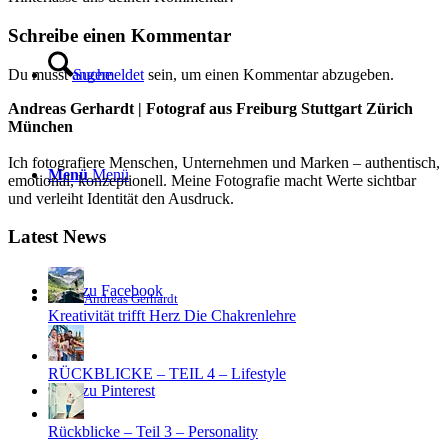
Schreibe einen Kommentar
Du musst
angemeldet
sein, um einen Kommentar abzugeben.
Suche
Andreas Gerhardt | Fotograf aus Freiburg Stuttgart Zürich
München
Ich fotografiere Menschen, Unternehmen und Marken – authentisch,
Menü
Menü
emotional, konzeptionell. Meine Fotografie macht Werte sichtbar
und verleiht Identität den Ausdruck.
Latest News
Link zu Facebook
Andreas Gerhardt
Kreativität trifft Herz Die Chakrenlehre
RÜCKBLICKE – TEIL 4 – Lifestyle
Link zu Pinterest
Rückblicke – Teil 3 – Personality