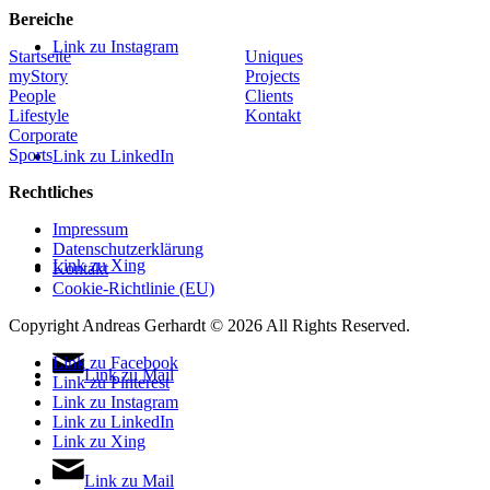
Bereiche
Link zu Instagram
Startseite
Uniques
myStory
Projects
People
Clients
Lifestyle
Kontakt
Corporate
Sports
Link zu LinkedIn
Rechtliches
Impressum
Datenschutzerklärung
Link zu Xing
Kontakt
Cookie-Richtlinie (EU)
Copyright Andreas Gerhardt ©
2026 All Rights Reserved.
Link zu Facebook
Link zu Mail
Link zu Pinterest
Link zu Instagram
Link zu LinkedIn
Link zu Xing
Link zu Mail