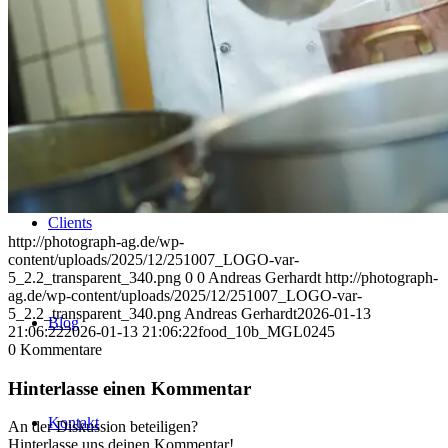
Uniques
Projects
Clients
http://photograph-ag.de/wp-
content/uploads/2025/12/251007_LOGO-var-
5_2.2_transparent_340.png
0
0
Andreas Gerhardt
http://photograph-
ag.de/wp-content/uploads/2025/12/251007_LOGO-var-
5_2.2_transparent_340.png
Andreas Gerhardt
2026-01-13
Blog
21:06:22
2026-01-13 21:06:22
food_10b_MGL0245
0
Kommentare
Hinterlasse einen Kommentar
Kontakt
An der Diskussion beteiligen?
Hinterlasse uns deinen Kommentar!