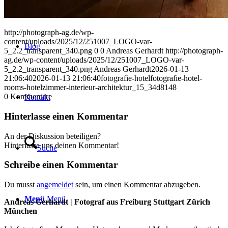
http://photograph-ag.de/wp-
content/uploads/2025/12/251007_LOGO-var-
Blog
5_2.2_transparent_340.png
0
0
Andreas Gerhardt
http://photograph-
ag.de/wp-content/uploads/2025/12/251007_LOGO-var-
5_2.2_transparent_340.png
Andreas Gerhardt
2026-01-13
21:06:40
2026-01-13 21:06:40
fotografie-hotelfotografie-hotel-
rooms-hotelzimmer-interieur-architektur_15_34d8148
0
Kommentare
Kontakt
Hinterlasse einen Kommentar
An der Diskussion beteiligen?
Hinterlasse uns deinen Kommentar!
Suche
Schreibe einen Kommentar
Du musst
angemeldet
sein, um einen Kommentar abzugeben.
Menü
Menü
Andreas Gerhardt | Fotograf aus Freiburg Stuttgart Zürich
München