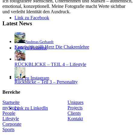
Ich fotografiere Menschen, Unternehmen und Marken – authentisch,
emotional, konzeptionell. Meine Fotografie macht Werte sichtbar
und verleiht Identität den Ausdruck.
Link zu Facebook
Latest News
Andreas Gerhardt
Kreativität trifft Herz Die Chakrenlehre
Link zu Pinterest
RÜCKBLICKE – TEIL 4 – Lifestyle
Link zu Instagram
Rückblicke – Teil 3 – Personality
Bereiche
Startseite
Uniques
myStory
Projects
Link zu LinkedIn
People
Clients
Lifestyle
Kontakt
Corporate
Sports