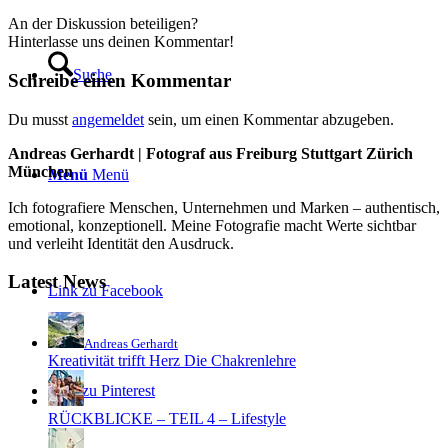
An der Diskussion beteiligen?
Hinterlasse uns deinen Kommentar!
Suche
Schreibe einen Kommentar
Du musst
angemeldet
sein, um einen Kommentar abzugeben.
Andreas Gerhardt | Fotograf aus Freiburg Stuttgart Zürich
München
Menü
Menü
Ich fotografiere Menschen, Unternehmen und Marken – authentisch,
emotional, konzeptionell. Meine Fotografie macht Werte sichtbar
und verleiht Identität den Ausdruck.
Latest News
Link zu Facebook
Andreas Gerhardt
Kreativität trifft Herz Die Chakrenlehre
Link zu Pinterest
RÜCKBLICKE – TEIL 4 – Lifestyle