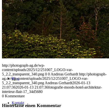
Uniques
Projects
Clients
http://photograph-ag.de/wp-
content/uploads/2025/12/251007_LOGO-var-
5_2.2_transparent_340.png
0
0
Andreas Gerhardt
http://photograph-
ag.de/wp-content/uploads/2025/12/251007_LOGO-var-
Blog
5_2.2_transparent_340.png
Andreas Gerhardt
2026-01-13
21:07:36
2026-01-13 21:07:36
fotografie-moods-hotel-architektur-
interieur-flair-17_34d5680
0
Kommentare
Kontakt
Hinterlasse einen Kommentar