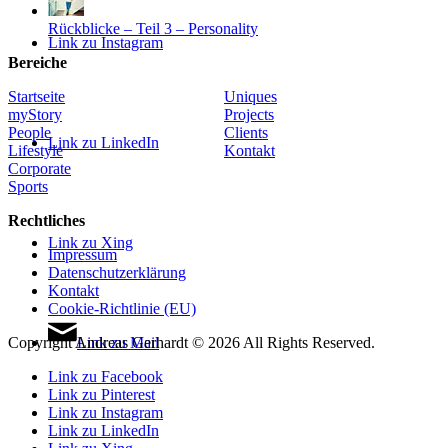
Rückblicke – Teil 3 – Personality
Link zu Instagram
Bereiche
Startseite
Uniques
myStory
Projects
People
Clients
Link zu LinkedIn
Lifestyle
Kontakt
Corporate
Sports
Rechtliches
Link zu Xing
Impressum
Datenschutzerklärung
Kontakt
Cookie-Richtlinie (EU)
Link zu Mail
Copyright Andreas Gerhardt ©
2026 All Rights Reserved.
Link zu Facebook
Link zu Pinterest
Link zu Instagram
Link zu LinkedIn