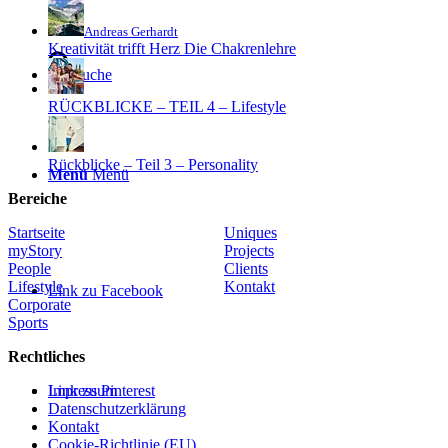
Andreas Gerhardt
Kreativität trifft Herz Die Chakrenlehre
Suche
RÜCKBLICKE – TEIL 4 – Lifestyle
Rückblicke – Teil 3 – Personality
Menü
Menü
Bereiche
Startseite
Uniques
myStory
Projects
People
Clients
Lifestyle
Kontakt
Link zu Facebook
Corporate
Sports
Rechtliches
Link zu Pinterest
Impressum
Datenschutzerklärung
Kontakt
Cookie-Richtlinie (EU)