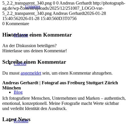
5_2.2_transparent_340.png
0
0
Andreas Gerhardt
http://photograph-
Uniques
ag.de/wp-content/uploads/2025/12/251007_LOGO-var-
5_2.2_transparent_340.png
Andreas Gerhardt
2026-01-28
15:40:56
2026-01-28 15:40:56
0D3T0756
0
Kommentare
Hinterlasse einen Kommentar
Projects
An der Diskussion beteiligen?
Hinterlasse uns deinen Kommentar!
Schreibe einen Kommentar
Clients
Du musst
angemeldet
sein, um einen Kommentar abzugeben.
Andreas Gerhardt | Fotograf aus Freiburg Stuttgart Zürich
München
Blog
Ich fotografiere Menschen, Unternehmen und Marken – authentisch,
emotional, konzeptionell. Meine Fotografie macht Werte sichtbar
und verleiht Identität den Ausdruck.
Latest News
Kontakt