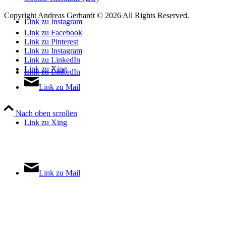
Copyright Andreas Gerhardt ©
2026 All Rights Reserved.
Link zu Instagram
Link zu Facebook
Link zu Pinterest
Link zu Instagram
Link zu LinkedIn
Link zu Xing
Link zu LinkedIn
Link zu Mail
Nach oben scrollen
Link zu Xing
Link zu Mail