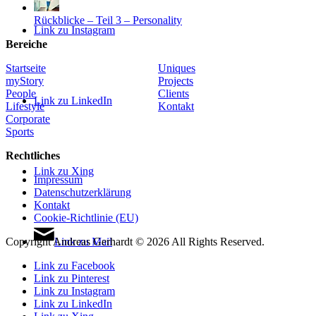
Rückblicke – Teil 3 – Personality
Link zu Instagram
Bereiche
Startseite
Uniques
myStory
Projects
People
Clients
Link zu LinkedIn
Lifestyle
Kontakt
Corporate
Sports
Rechtliches
Link zu Xing
Impressum
Datenschutzerklärung
Kontakt
Cookie-Richtlinie (EU)
Link zu Mail
Copyright Andreas Gerhardt ©
2026 All Rights Reserved.
Link zu Facebook
Link zu Pinterest
Link zu Instagram
Link zu LinkedIn