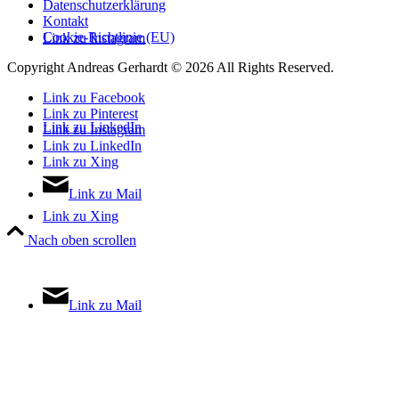
Datenschutzerklärung
Kontakt
Cookie-Richtlinie (EU)
Link zu Instagram
Copyright Andreas Gerhardt ©
2026 All Rights Reserved.
Link zu Facebook
Link zu Pinterest
Link zu LinkedIn
Link zu Instagram
Link zu LinkedIn
Link zu Xing
Link zu Mail
Link zu Xing
Nach oben scrollen
Link zu Mail