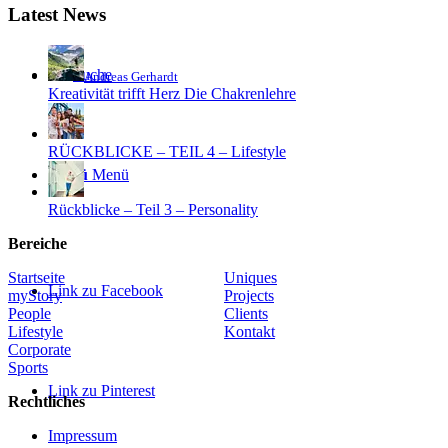
Latest News
Suche
Andreas Gerhardt
Kreativität trifft Herz Die Chakrenlehre
RÜCKBLICKE – TEIL 4 – Lifestyle
Menü
Menü
Rückblicke – Teil 3 – Personality
Bereiche
Startseite
Uniques
Link zu Facebook
myStory
Projects
People
Clients
Lifestyle
Kontakt
Corporate
Sports
Link zu Pinterest
Rechtliches
Impressum