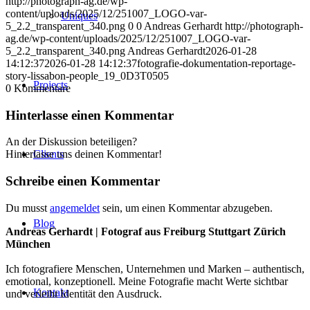
http://photograph-ag.de/wp-
content/uploads/2025/12/251007_LOGO-var-
Uniques
5_2.2_transparent_340.png
0
0
Andreas Gerhardt
http://photograph-
ag.de/wp-content/uploads/2025/12/251007_LOGO-var-
5_2.2_transparent_340.png
Andreas Gerhardt
2026-01-28
14:12:37
2026-01-28 14:12:37
fotografie-dokumentation-reportage-
story-lissabon-people_19_0D3T0505
Projects
0
Kommentare
Hinterlasse einen Kommentar
An der Diskussion beteiligen?
Clients
Hinterlasse uns deinen Kommentar!
Schreibe einen Kommentar
Du musst
angemeldet
sein, um einen Kommentar abzugeben.
Blog
Andreas Gerhardt | Fotograf aus Freiburg Stuttgart Zürich
München
Ich fotografiere Menschen, Unternehmen und Marken – authentisch,
emotional, konzeptionell. Meine Fotografie macht Werte sichtbar
Kontakt
und verleiht Identität den Ausdruck.