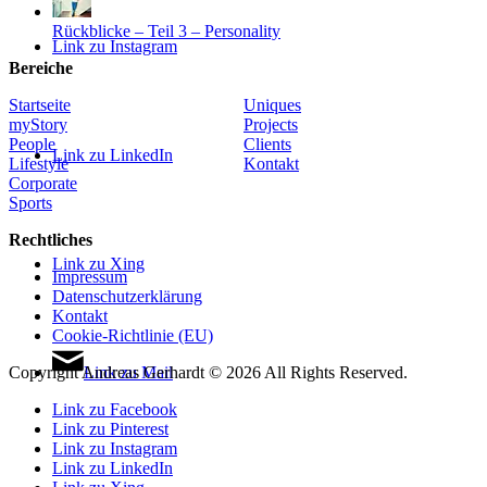
Rückblicke – Teil 3 – Personality
Link zu Instagram
Bereiche
Startseite
Uniques
myStory
Projects
People
Clients
Link zu LinkedIn
Lifestyle
Kontakt
Corporate
Sports
Rechtliches
Link zu Xing
Impressum
Datenschutzerklärung
Kontakt
Cookie-Richtlinie (EU)
Link zu Mail
Copyright Andreas Gerhardt ©
2026 All Rights Reserved.
Link zu Facebook
Link zu Pinterest
Link zu Instagram
Link zu LinkedIn