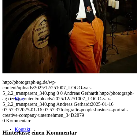
Uniques
Projects
Clients
http://photograph-ag.de/wp-
content/uploads/2025/12/251007_LOGO-var-
5_2.2_transparent_340.png
0
0
Andreas Gerhardt
http://photograph-
ag.de/wp-content/uploads/2025/12/251007_LOGO-var-
Blog
5_2.2_transparent_340.png
Andreas Gerhardt
2025-01-16
07:57:37
2025-01-16 07:57:37
fotografie-people-business-portrait-
creative-company-unternehmen_34D2879
0
Kommentare
Kontakt
Hinterlasse einen Kommentar