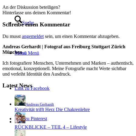
An der Diskussion beteiligen?
Hinterlasse uns deinen Kommentar!
Suche
Schreibe einen Kommentar
Du musst
angemeldet
sein, um einen Kommentar abzugeben.
Andreas Gerhardt | Fotograf aus Freiburg Stuttgart Zürich
München
Menü
Menü
Ich fotografiere Menschen, Unternehmen und Marken – authentisch,
emotional, konzeptionell. Meine Fotografie macht Werte sichtbar
und verleiht Identität den Ausdruck.
Latest News
Link zu Facebook
Andreas Gerhardt
Kreativität trifft Herz Die Chakrenlehre
Link zu Pinterest
RÜCKBLICKE – TEIL 4 – Lifestyle