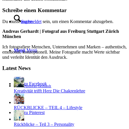
Schreibe einen Kommentar
Du musst
angemeldet
sein, um einen Kommentar abzugeben.
Suche
Andreas Gerhardt | Fotograf aus Freiburg Stuttgart Zürich
München
Ich fotografiere Menschen, Unternehmen und Marken – authentisch,
Menü
Menü
emotional, konzeptionell. Meine Fotografie macht Werte sichtbar
und verleiht Identität den Ausdruck.
Latest News
Link zu Facebook
Andreas Gerhardt
Kreativität trifft Herz Die Chakrenlehre
RÜCKBLICKE – TEIL 4 – Lifestyle
Link zu Pinterest
Rückblicke – Teil 3 – Personality