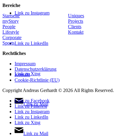
Bereiche
Link zu Instagram
Startseite
Uniques
myStory
Projects
People
Clients
Lifestyle
Kontakt
Corporate
Sports
Link zu LinkedIn
Rechtliches
Impressum
Datenschutzerklärung
Link zu Xing
Kontakt
Cookie-Richtlinie (EU)
Copyright Andreas Gerhardt ©
2026 All Rights Reserved.
Link zu Facebook
Link zu Mail
Link zu Pinterest
Link zu Instagram
Link zu LinkedIn
Link zu Xing
Link zu Mail