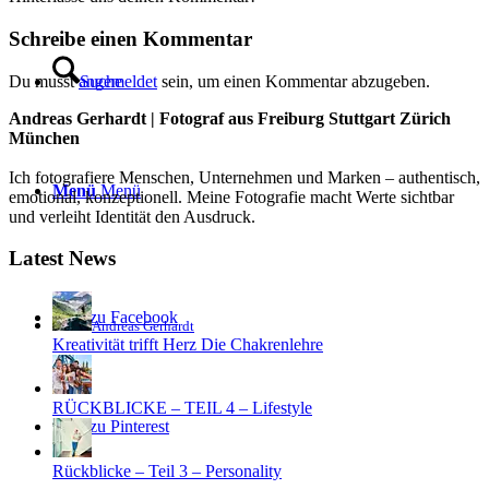
Schreibe einen Kommentar
Du musst
angemeldet
sein, um einen Kommentar abzugeben.
Suche
Andreas Gerhardt | Fotograf aus Freiburg Stuttgart Zürich
München
Ich fotografiere Menschen, Unternehmen und Marken – authentisch,
Menü
Menü
emotional, konzeptionell. Meine Fotografie macht Werte sichtbar
und verleiht Identität den Ausdruck.
Latest News
Link zu Facebook
Andreas Gerhardt
Kreativität trifft Herz Die Chakrenlehre
RÜCKBLICKE – TEIL 4 – Lifestyle
Link zu Pinterest
Rückblicke – Teil 3 – Personality