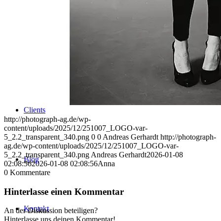
Uniques
Projects
Clients
http://photograph-ag.de/wp-
content/uploads/2025/12/251007_LOGO-var-
5_2.2_transparent_340.png
0
0
Andreas Gerhardt
http://photograph-
ag.de/wp-content/uploads/2025/12/251007_LOGO-var-
5_2.2_transparent_340.png
Andreas Gerhardt
2026-01-08
Blog
02:08:56
2026-01-08 02:08:56
Anna
0
Kommentare
Hinterlasse einen Kommentar
Kontakt
An der Diskussion beteiligen?
Hinterlasse uns deinen Kommentar!