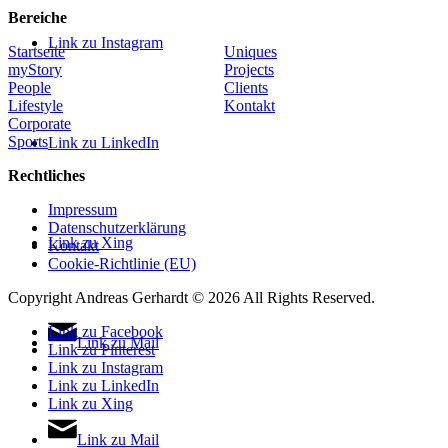
Bereiche
Link zu Instagram
Startseite
Uniques
myStory
Projects
People
Clients
Lifestyle
Kontakt
Corporate
Sports
Link zu LinkedIn
Rechtliches
Impressum
Datenschutzerklärung
Link zu Xing
Kontakt
Cookie-Richtlinie (EU)
Copyright Andreas Gerhardt ©
2026 All Rights Reserved.
Link zu Facebook
Link zu Mail
Link zu Pinterest
Link zu Instagram
Link zu LinkedIn
Link zu Xing
Link zu Mail