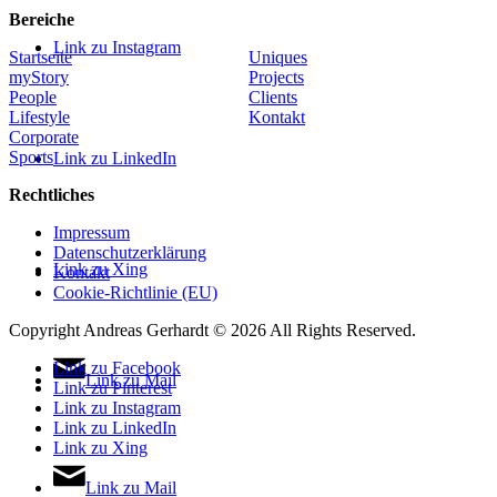
Bereiche
Link zu Instagram
Startseite
Uniques
myStory
Projects
People
Clients
Lifestyle
Kontakt
Corporate
Sports
Link zu LinkedIn
Rechtliches
Impressum
Datenschutzerklärung
Link zu Xing
Kontakt
Cookie-Richtlinie (EU)
Copyright Andreas Gerhardt ©
2026 All Rights Reserved.
Link zu Facebook
Link zu Mail
Link zu Pinterest
Link zu Instagram
Link zu LinkedIn
Link zu Xing
Link zu Mail