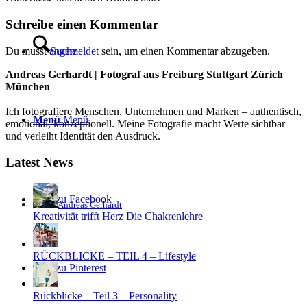
Schreibe einen Kommentar
Du musst
angemeldet
sein, um einen Kommentar abzugeben.
Suche
Andreas Gerhardt | Fotograf aus Freiburg Stuttgart Zürich
München
Ich fotografiere Menschen, Unternehmen und Marken – authentisch,
Menü
Menü
emotional, konzeptionell. Meine Fotografie macht Werte sichtbar
und verleiht Identität den Ausdruck.
Latest News
Link zu Facebook
Andreas Gerhardt
Kreativität trifft Herz Die Chakrenlehre
RÜCKBLICKE – TEIL 4 – Lifestyle
Link zu Pinterest
Rückblicke – Teil 3 – Personality