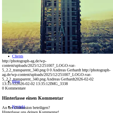
Uniques
Projects
Clients
http://photograph-ag.de/wp-
content/uploads/2025/12/251007_LOGO-var-
5_2.2_transparent_340.png
0
0
Andreas Gerhardt
http://photograph-
ag.de/wp-content/uploads/2025/12/251007_LOGO-var-
5_2.2_transparent_340.png
Andreas Gerhardt
2026-02-02
Blog
13:35:12
2026-02-02 13:35:12
IMG_3338
0
Kommentare
Hinterlasse einen Kommentar
Kontakt
An der Diskussion beteiligen?
Hinterlasse uns deinen Kommentar!