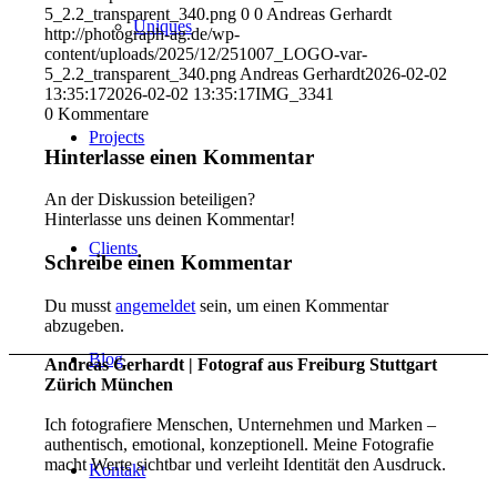
5_2.2_transparent_340.png
0
0
Andreas Gerhardt
Uniques
http://photograph-ag.de/wp-
content/uploads/2025/12/251007_LOGO-var-
5_2.2_transparent_340.png
Andreas Gerhardt
2026-02-02
13:35:17
2026-02-02 13:35:17
IMG_3341
0
Kommentare
Projects
Hinterlasse einen Kommentar
An der Diskussion beteiligen?
Hinterlasse uns deinen Kommentar!
Clients
Schreibe einen Kommentar
Du musst
angemeldet
sein, um einen Kommentar
abzugeben.
Blog
Andreas Gerhardt | Fotograf aus Freiburg Stuttgart
Zürich München
Ich fotografiere Menschen, Unternehmen und Marken –
authentisch, emotional, konzeptionell. Meine Fotografie
macht Werte sichtbar und verleiht Identität den Ausdruck.
Kontakt