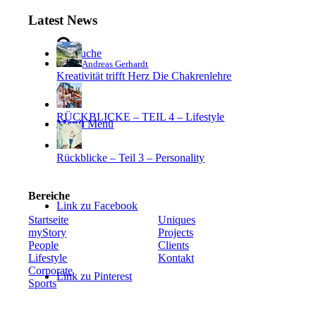
Latest News
Suche
Andreas Gerhardt
Kreativität trifft Herz Die Chakrenlehre
RÜCKBLICKE – TEIL 4 – Lifestyle
Menü
Menü
Rückblicke – Teil 3 – Personality
Bereiche
Link zu Facebook
Startseite
Uniques
myStory
Projects
People
Clients
Lifestyle
Kontakt
Corporate
Link zu Pinterest
Sports