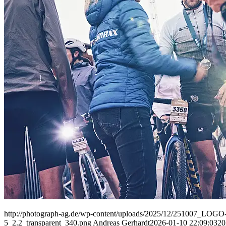
People
Lifestyle
Corporate
Sports
http://photograph-ag.de/wp-content/uploads/2025/12/251007_LOGO-
5_2.2_transparent_340.png
Andreas Gerhardt
2026-01-10 22:09:03
20