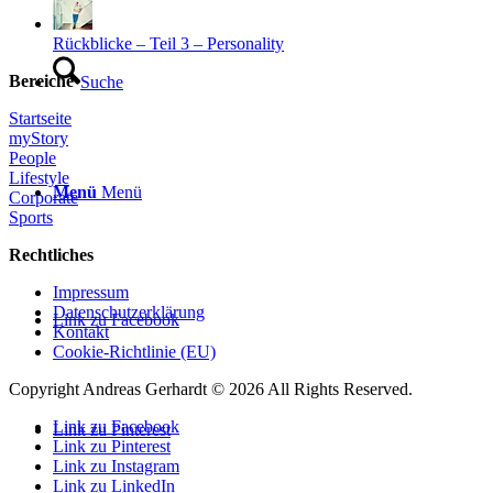
Rückblicke – Teil 3 – Personality
Bereiche
Suche
Startseite
myStory
People
Lifestyle
Menü
Menü
Corporate
Sports
Rechtliches
Impressum
Datenschutzerklärung
Link zu Facebook
Kontakt
Cookie-Richtlinie (EU)
Copyright Andreas Gerhardt ©
2026 All Rights Reserved.
Link zu Facebook
Link zu Pinterest
Link zu Pinterest
Link zu Instagram
Link zu LinkedIn