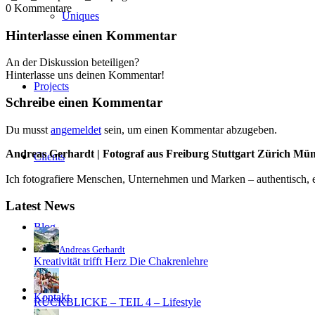
0
Kommentare
Uniques
Hinterlasse einen Kommentar
An der Diskussion beteiligen?
Hinterlasse uns deinen Kommentar!
Projects
Schreibe einen Kommentar
Du musst
angemeldet
sein, um einen Kommentar abzugeben.
Andreas Gerhardt | Fotograf aus Freiburg Stuttgart Zürich Mü
Clients
Ich fotografiere Menschen, Unternehmen und Marken – authentisch, em
Latest News
Blog
Andreas Gerhardt
Kreativität trifft Herz Die Chakrenlehre
Kontakt
RÜCKBLICKE – TEIL 4 – Lifestyle