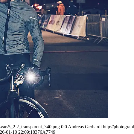
var-5_2.2_transparent_340.png
0
0
Andreas Gerhardt
http://photogr
26-01-10 22:09:18
376A7749