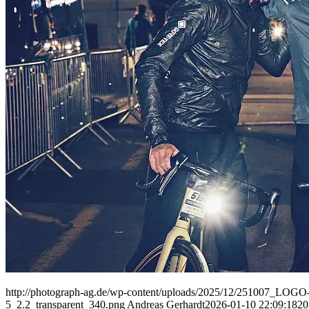
People
Lifestyle
Corporate
Sports
http://photograph-ag.de/wp-content/uploads/2025/12/251007_LOGO-
5_2.2_transparent_340.png
Andreas Gerhardt
2026-01-10 22:09:18
20