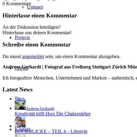
0
Kommentare
Uniques
Hinterlasse einen Kommentar
An der Diskussion beteiligen?
Hinterlasse uns deinen Kommentar!
Projects
Schreibe einen Kommentar
Du musst
angemeldet
sein, um einen Kommentar abzugeben.
Andreas Gerhardt | Fotograf aus Freiburg Stuttgart Zürich Mü
Clients
Ich fotografiere Menschen, Unternehmen und Marken – authentisch, em
Latest News
Blog
Andreas Gerhardt
Kreativität trifft Herz Die Chakrenlehre
Kontakt
RÜCKBLICKE – TEIL 4 – Lifestyle