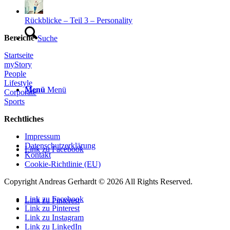
Rückblicke – Teil 3 – Personality
Bereiche
Suche
Startseite
myStory
People
Lifestyle
Menü
Menü
Corporate
Sports
Rechtliches
Impressum
Datenschutzerklärung
Link zu Facebook
Kontakt
Cookie-Richtlinie (EU)
Copyright Andreas Gerhardt ©
2026 All Rights Reserved.
Link zu Facebook
Link zu Pinterest
Link zu Pinterest
Link zu Instagram
Link zu LinkedIn