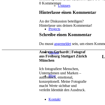
0
Kommentare
Uniques
Hinterlasse einen Kommentar
An der Diskussion beteiligen?
Hinterlasse uns deinen Kommentar!
Projects
Schreibe einen Kommentar
Du musst
angemeldet
sein, um einen Komme
Andreas Gerhardt | Fotograf
Clients
aus Freiburg Stuttgart Zürich
L
München
Ich fotografiere Menschen,
Unternehmen und Marken –
Blog
authentisch, emotional,
konzeptionell. Meine Fotografie
macht Werte sichtbar und
verleiht Identität den Ausdruck.
Kontakt