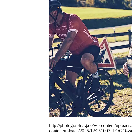
People
Lifestyle
Corporate
Sports
http://photograph-ag.de/wp-content/uploa
content/uploads/2025/12/251007_LOGO-var