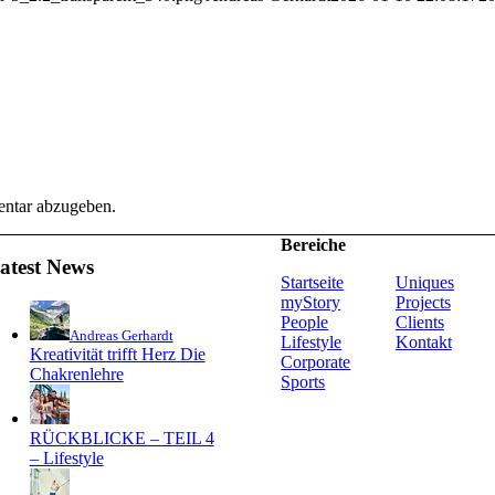
ntar abzugeben.
Bereiche
atest News
Startseite
Uniques
myStory
Projects
People
Clients
Andreas Gerhardt
Lifestyle
Kontakt
Kreativität trifft Herz Die
Corporate
Chakrenlehre
Sports
RÜCKBLICKE – TEIL 4
– Lifestyle