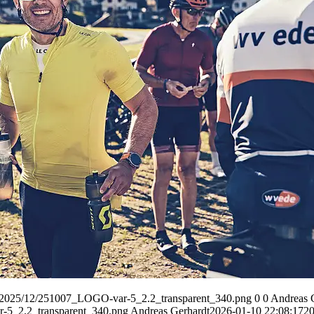
ds/2025/12/251007_LOGO-var-5_2.2_transparent_340.png
0
0
Andreas 
-5_2.2_transparent_340.png
Andreas Gerhardt
2026-01-10 22:08:17
20