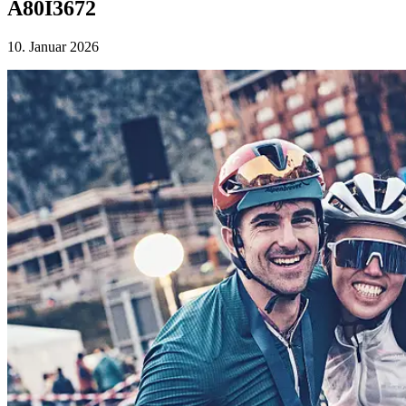
A80I3672
10. Januar 2026
myStory
Portfolio
People
Lifestyle