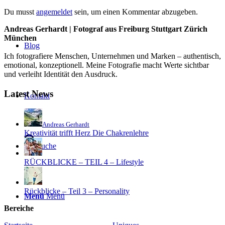
Du musst
angemeldet
sein, um einen Kommentar abzugeben.
Andreas Gerhardt | Fotograf aus Freiburg Stuttgart Zürich
München
Blog
Ich fotografiere Menschen, Unternehmen und Marken – authentisch,
emotional, konzeptionell. Meine Fotografie macht Werte sichtbar
und verleiht Identität den Ausdruck.
Latest News
Kontakt
Andreas Gerhardt
Kreativität trifft Herz Die Chakrenlehre
Suche
RÜCKBLICKE – TEIL 4 – Lifestyle
Rückblicke – Teil 3 – Personality
Menü
Menü
Bereiche