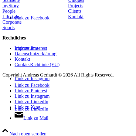
Startseite
Uniques
myStory
Projects
People
Clients
Lifestyle
Kontakt
Link zu Facebook
Corporate
Sports
Rechtliches
Link zu Pinterest
Impressum
Datenschutzerklärung
Kontakt
Cookie-Richtlinie (EU)
Copyright Andreas Gerhardt ©
2026 All Rights Reserved.
Link zu Instagram
Link zu Facebook
Link zu Pinterest
Link zu Instagram
Link zu LinkedIn
Link zu Xing
Link zu LinkedIn
Link zu Mail
Nach oben scrollen