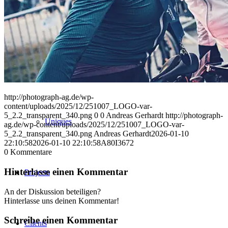
Corporate
Sports
http://photograph-ag.de/wp-
content/uploads/2025/12/251007_LOGO-var-
5_2.2_transparent_340.png
0
0
Andreas Gerhardt
http://photograph-
Uniques
ag.de/wp-content/uploads/2025/12/251007_LOGO-var-
5_2.2_transparent_340.png
Andreas Gerhardt
2026-01-10
22:10:58
2026-01-10 22:10:58
A80I3672
0
Kommentare
Hinterlasse einen Kommentar
Projects
An der Diskussion beteiligen?
Hinterlasse uns deinen Kommentar!
Schreibe einen Kommentar
Clients