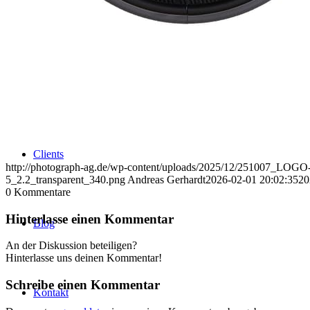
Uniques
Projects
Clients
http://photograph-ag.de/wp-content/uploads/2025/12/251007_LOGO-
5_2.2_transparent_340.png
Andreas Gerhardt
2026-02-01 20:02:35
20
0
Kommentare
Hinterlasse einen Kommentar
Blog
An der Diskussion beteiligen?
Hinterlasse uns deinen Kommentar!
Schreibe einen Kommentar
Kontakt