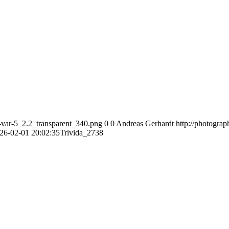
var-5_2.2_transparent_340.png
0
0
Andreas Gerhardt
http://photogr
26-02-01 20:02:35
Trivida_2738