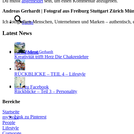
Du musst
angemeldet
sein, um einen Kommentar abzugeben.
Andreas Gerhardt | Fotograf aus Freiburg Stuttgart Zürich Mü
Ich fotografiere Menschen, Unternehmen und Marken – authentisch, em
Suche
Latest News
Andreas Gerhardt
Menü
Menü
Kreativität trifft Herz Die Chakrenlehre
RÜCKBLICKE – TEIL 4 – Lifestyle
Link zu Facebook
Rückblicke – Teil 3 – Personality
Bereiche
Startseite
Link zu Pinterest
myStory
People
Lifestyle
Corporate