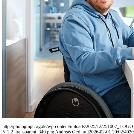
People
Lifestyle
Corporate
Sports
http://photograph-ag.de/wp-content/uploads/2025/12/251007_LOGO-
5_2.2_transparent_340.png
Andreas Gerhardt
2026-02-01 20:02:40
20