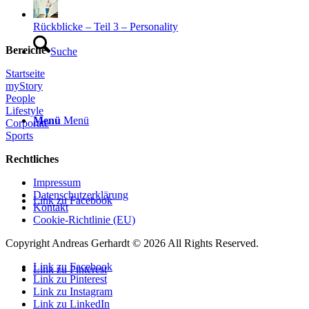
Rückblicke – Teil 3 – Personality
Bereiche
Suche
Startseite
myStory
People
Lifestyle
Menü
Menü
Corporate
Sports
Rechtliches
Impressum
Datenschutzerklärung
Link zu Facebook
Kontakt
Cookie-Richtlinie (EU)
Copyright Andreas Gerhardt ©
2026 All Rights Reserved.
Link zu Facebook
Link zu Pinterest
Link zu Pinterest
Link zu Instagram
Link zu LinkedIn