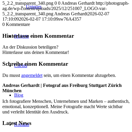
5_2.2_transparent_340.png
0
0
Andreas Gerhardt
http://photograph-
Uniques
ag.de/wp-content/uploads/2025/12/251007_LOGO-var-
5_2.2_transparent_340.png
Andreas Gerhardt
2026-02-07
17:10:09
2026-02-07 17:10:09
sw76A4357
0
Kommentare
Hinterlasse einen Kommentar
Projects
An der Diskussion beteiligen?
Hinterlasse uns deinen Kommentar!
Schreibe einen Kommentar
Clients
Du musst
angemeldet
sein, um einen Kommentar abzugeben.
Andreas Gerhardt | Fotograf aus Freiburg Stuttgart Zürich
München
Blog
Ich fotografiere Menschen, Unternehmen und Marken – authentisch,
emotional, konzeptionell. Meine Fotografie macht Werte sichtbar
und verleiht Identität den Ausdruck.
Latest News
Kontakt