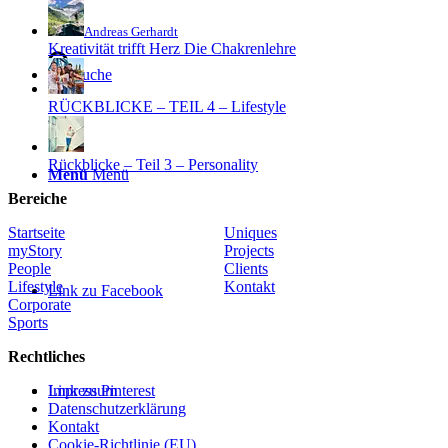
Andreas Gerhardt
Kreativität trifft Herz Die Chakrenlehre
Suche
RÜCKBLICKE – TEIL 4 – Lifestyle
Rückblicke – Teil 3 – Personality
Menü
Menü
Bereiche
Startseite
Uniques
myStory
Projects
People
Clients
Lifestyle
Kontakt
Link zu Facebook
Corporate
Sports
Rechtliches
Link zu Pinterest
Impressum
Datenschutzerklärung
Kontakt
Cookie-Richtlinie (EU)