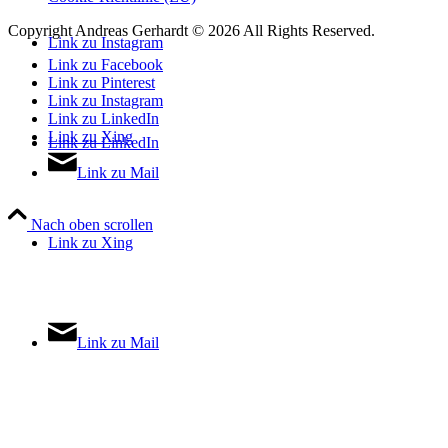
Copyright Andreas Gerhardt ©
2026 All Rights Reserved.
Link zu Instagram
Link zu Facebook
Link zu Pinterest
Link zu Instagram
Link zu LinkedIn
Link zu Xing
Link zu LinkedIn
Link zu Mail
Nach oben scrollen
Link zu Xing
Link zu Mail