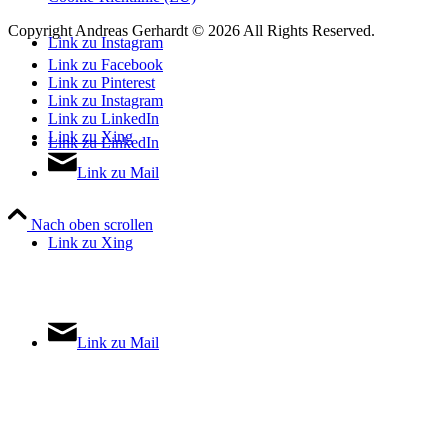
Copyright Andreas Gerhardt ©
2026 All Rights Reserved.
Link zu Instagram
Link zu Facebook
Link zu Pinterest
Link zu Instagram
Link zu LinkedIn
Link zu Xing
Link zu LinkedIn
Link zu Mail
Nach oben scrollen
Link zu Xing
Link zu Mail