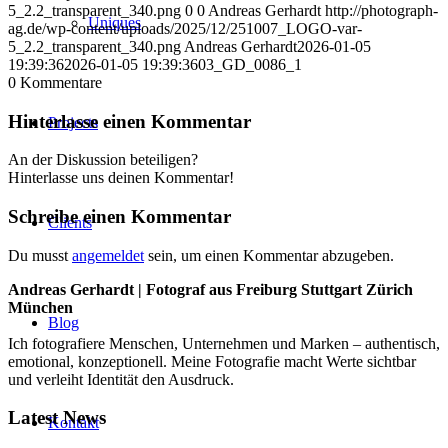
5_2.2_transparent_340.png
0
0
Andreas Gerhardt
http://photograph-
Uniques
ag.de/wp-content/uploads/2025/12/251007_LOGO-var-
5_2.2_transparent_340.png
Andreas Gerhardt
2026-01-05
19:39:36
2026-01-05 19:39:36
03_GD_0086_1
0
Kommentare
Hinterlasse einen Kommentar
Projects
An der Diskussion beteiligen?
Hinterlasse uns deinen Kommentar!
Schreibe einen Kommentar
Clients
Du musst
angemeldet
sein, um einen Kommentar abzugeben.
Andreas Gerhardt | Fotograf aus Freiburg Stuttgart Zürich
München
Blog
Ich fotografiere Menschen, Unternehmen und Marken – authentisch,
emotional, konzeptionell. Meine Fotografie macht Werte sichtbar
und verleiht Identität den Ausdruck.
Latest News
Kontakt