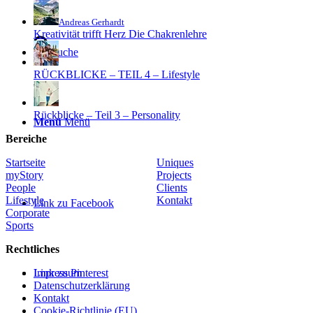
Andreas Gerhardt
Kreativität trifft Herz Die Chakrenlehre
Suche
RÜCKBLICKE – TEIL 4 – Lifestyle
Rückblicke – Teil 3 – Personality
Menü
Menü
Bereiche
Startseite
Uniques
myStory
Projects
People
Clients
Lifestyle
Kontakt
Link zu Facebook
Corporate
Sports
Rechtliches
Link zu Pinterest
Impressum
Datenschutzerklärung
Kontakt
Cookie-Richtlinie (EU)